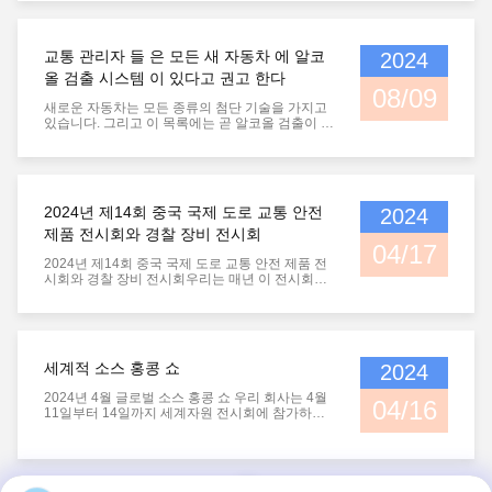
교통 관리자 들 은 모든 새 자동차 에 알코
2024
올 검출 시스템 이 있다고 권고 한다
08/09
새로운 자동차는 모든 종류의 첨단 기술을 가지고
있습니다. 그리고 이 목록에는 곧 알코올 검출이 추
가될 수도 있습니다. 손가락을 만지고 숨을 쉬는 것
만으로도 자동차를 운전할 수 있는지 아닌지를 결
정할 수 있습니다. "이 기술은 오랫동안 사용되어
왔으며 자동차에 설치되지 않았습니다"라고 마취
운전 반대 어머니 (MADD) 의 국가 회장인 알렉스
2024년 제14회 중국 국제 도로 교통 안전
2024
오테는 말했습니다. 화요일, 국가 교통 안전 위원회
는 모든 새로운 자동차에 음주 운전 사고를 예방하
제품 전시회와 경찰 장비 전시회
는 데 도움이 되는 알코올 검출 시스템을 추천했습
04/17
니다. "나를 치는 남자는 차에서 음주운전을 한 적
2024년 제14회 중국 국제 도로 교통 안전 제품 전
도 많았어요. 이 기술을 차에 넣어서 차를 술에 취
시회와 경찰 장비 전시회우리는 매년 이 전시회에
한 상태에서 운전할 수 없었어요".그녀는 배가 부
참가하고 모든 사람들을 우리의 새로운 제품으로
상을 당해 부상을 입었다고 설명했습니다.. 오테는
환영합니다.많은 고객이 우리의 개인 알코올 테스
MADD가 추진력을 얻기 위해 수년 동안 기다렸다
트 장비를 좋아할 것입니다.저는 우리의 디자인이
고 말했고, 그녀는 감사하다고 느꼈다고 말했습니
매우 아름답고 혁신적이라고 생각합니다. 그리고
다. "솔직히, 우리는 이 일을 위해 열심히 일해왔고
우리가 그것을 꺼낼 때마다, 그것은 새로운 스타일
세계적 소스 홍콩 쇼
2024
많은 피해자와 생존자들이 이를 옹호하고 이야기
의 패션입니다. 경찰 기계 또한 칭찬을 받았습니다.
했습니다".라고 오테는 말했습니다. MADD 옹호
그리고 정부와 공공 보안 부서는 항상 우리의 제품
2024년 4월 글로벌 소스 홍콩 쇼 우리 회사는 4월
자, 피해자 가족 그리고 사고 생존자들은 지난해 의
을 지원합니다.
04/16
11일부터 14일까지 세계자원 전시회에 참가하여
회를 설득하여 인프라법을 통해 조치를 취했습니
전 세계에서 많은 고객을 받았습니다.많은 고객들
다.이 법 은 국가 도로 교통 안전 관리 기관 (NHTS
은 그들이 연구 전문 제조자를 찾을 수 없었다는 피
A) 에게 자동차 제조업체 들 이 3 년 이내에 모니터
드백을 제공, 개발, 생산, 그리고 알코올 검사기의
링 시스템 을 설치 하도록 요구 한다. "이런 일은 술
판매. 그들은 우리의 공장을 볼 때 이번에도 쾌적하
에 취했다고 생각하지 않지만 합법적인 한계를 넘
게 놀랐고 미래에 우리와 더 긴밀한 접촉을해야합