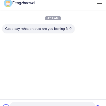
어서고 있는 사람에게도 관심을 불러일으킬 가능
1
Fengzhaowei
니다.
성이 있습니다".플로리다 십대 안전 운전 연합 연
합의 연합 지도자.
4:11 AM
Good day, what product are you looking for?
Shenzhen Fengzhaowei Technology Co.,Ltd
zhaowei0012022@163.com
86-755-84652995
2/F,NO.A4 빌딩,HEKAN INDUSTRIAL AREA,WUHE
ROAD,BANTIAN TOWN LONGGANG DISTRICT 첸젠,광도,
중국
중국 상등품 개인용 알코올 음주 측정기 공급자. 저작권 (c)
2023-2026 Shenzhen Fengzhaowei Technology Co.,Ltd . 제