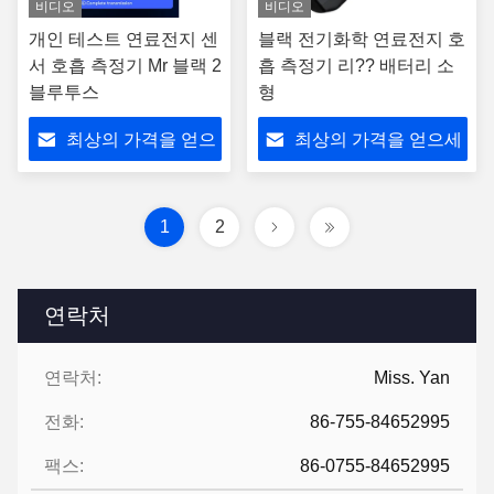
비디오
비디오
개인 테스트 연료전지 센
블랙 전기화학 연료전지 호
서 호흡 측정기 Mr 블랙 2
흡 측정기 리?? 배터리 소
블루투스
형
최상의 가격을 얻으
최상의 가격을 얻으세
세요
요
1
2
연락처
연락처:
Miss. Yan
전화:
86-755-84652995
팩스:
86-0755-84652995