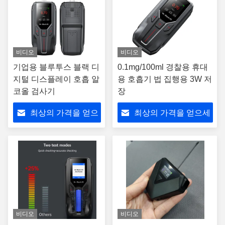
비디오
비디오
기업용 블루투스 블랙 디
0.1mg/100ml 경찰용 휴대
지털 디스플레이 호흡 알
용 호흡기 법 집행용 3W 저
코올 검사기
장
최상의 가격을 얻으
최상의 가격을 얻으세
세요
요
비디오
비디오