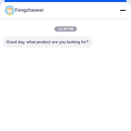
전송
Fengzhaowei
12:46 PM
Good day, what product are you looking for?
Shenzhen Fengzhaowei Technology Co.,Ltd
zhaowei0012022@163.com
86-755-84652995
2/F,NO.A4 빌딩,HEKAN INDUSTRIAL AREA,WUHE
ROAD,BANTIAN TOWN LONGGANG DISTRICT 첸젠,광도,
중국
중국 상등품 개인용 알코올 음주 측정기 공급자. 저작권 (c)