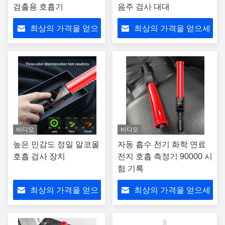
검출용 호흡기
음주 검사 대대
최상의 가격을 얻으
최상의 가격을 얻으세
세요
요
비디오
비디오
높은 민감도 정밀 알코올
자동 흡수 전기 화학 연료
호흡 검사 장치
전지 호흡 측정기 90000 시
험 기록
최상의 가격을 얻으
최상의 가격을 얻으세
세요
요