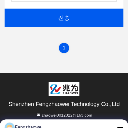
전송
1
Shenzhen Fengzhaowei Technology Co.,Ltd
zhaowei0012022@163.com
86-755-84652995
Fengzhaowei