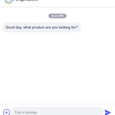
2/F,NO.A4 빌딩,HEKAN INDUSTRIAL AREA,WUHE
ROAD,BANTIAN TOWN LONGGANG DISTRICT 첸젠,광도,
8:24 PM
중국
Good day, what product are you looking for?
중국 상등품 개인용 알코올 음주 측정기 공급자. 저작권 (c)
2023-2026 Shenzhen Fengzhaowei Technology Co.,Ltd . 제
권리 예약됩니다.