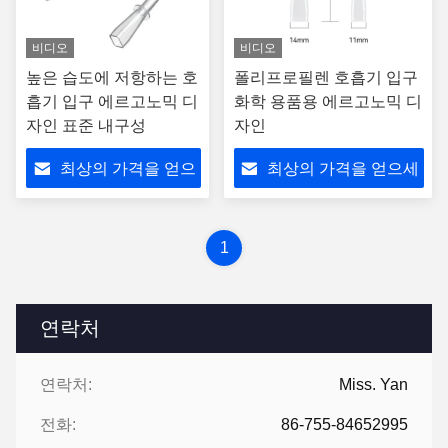
비디오
비디오
높은 습도에 저항하는 호
폴리프로필렌 호흡기 입구
흡기 입구 에르고노믹 디
화학 용품용 에르고노믹 디
자인 표준 내구성
자인
최상의 가격을 얻으
최상의 가격을 얻으세
세요
요
1
연락처
연락처:
Miss. Yan
전화:
86-755-84652995