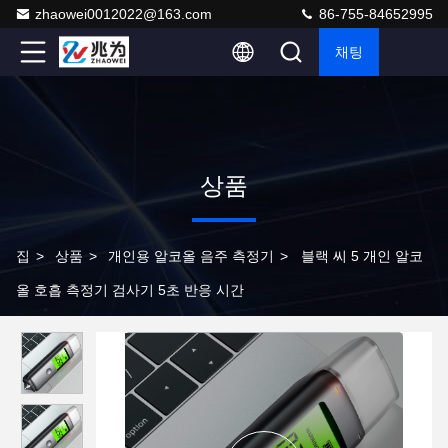
zhaowei0012022@163.com
86-755-84652995
채팅
상품
집
>
상품
>
개인용 알코올 음주 측정기
>
블랙 씨 5 개인 알코
올 호흡 측정기 검사기 5초 반응 시간