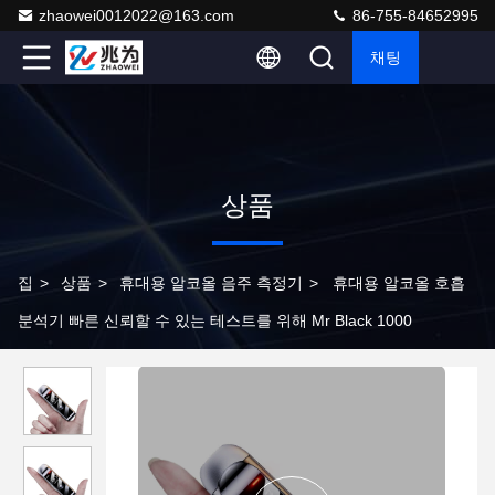
zhaowei0012022@163.com
86-755-84652995
채팅
상품
집
>
상품
>
휴대용 알코올 음주 측정기
>
휴대용 알코올 호흡
분석기 빠른 신뢰할 수 있는 테스트를 위해 Mr Black 1000