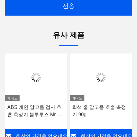
전송
유사 제품
비디오
비디오
ABS 개인 알코올 검사 호
회색 홈 알코올 호흡 측정
흡 측정기 블루투스 Mr 블
기 90g
랙 2000
요
최상의 가격을 얻으세요
최상의 가격을 얻으세요