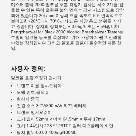
미스터 블랙 2000 알코올 호흡 측정기 검사는 최소 2개를 검
출할 수 있는 특허 출원된 불의 연속성 감지 시스템으로 장착
되어 있습니다.20L/min 이상의 흐름 속도로 5초 연속적으로
불어또한 -20°C에서 70°C까지 넓은 저장 온도 범위를 가지
고 있습니다. 장치의 정확도는 ± 0.05g/L 또는 ± 5%입니다.
Fengzhaowei Mr Black 2000 Alcohol Breathalyzer Tester는
호흡의 알코올 농도를 측정하기 위해 사용하기 쉽고 신뢰할
수있는 장치입니다.그리고 알코올 검출이 필수적인 다른 산
업.
사용자 정의:
알코올 호흡 측정기 검사기
브랜드 이름:
펑샤오웨이
모델 번호:
블랙 2
원산지:
중국
전원 소스:
3.7V/800mAh 리?? 배터리
브랜드:
펑샤오웨이
크기:
길이 52mm × 너비 64.5mm × 두께 17mm
표시:
1.44인치 128 * 128TFT 컬러 디스플레이 화면
탐지 범위:
00.00-400mg/100ML