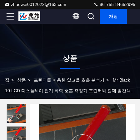
zhaowei0012022@163.com
86-755-84652995
채팅
상품
집
>
상품
>
프린터를 이용한 알코올 호흡 분석기
>
Mr Black
10 LCD 디스플레이 전기 화학 호흡 측정기 프린터와 함께 빨간색
막대기 알코올 검사기