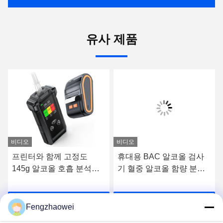
유사 제품
비디오
비디오
프린터와 함께 고정도
휴대용 BAC 알코올 검사
145g 알코올 호흡 분석기
기 혈중 알코올 함량 분석
12cm * 5.7cm * 2.7cm
기
요
최상의 가격을 얻으세요
최상의 가격을 얻으세요
Fengzhaowei