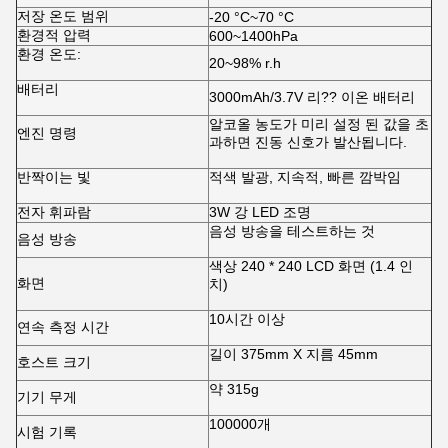
저장 온도 범위
-20 °C~70 °C
환경적 압력
600~1400hPa
환경 온도:
20~98% r.h
배터리
3000mAh/3.7V 리?? 이온 배터리
알코올 농도가 미리 설정 된 값을 초
엔진 명령
과하면 진동 신호가 발산됩니다.
반짝이는 빛
적색 발광, 지속적, 빠른 깜박임
전자 휘파람
3W 강 LED 조명
음성 방송을 테스트하는 것
음성 방송
색상 240 * 240 LCD 화면 (1.4 인
화면
치)
10시간 이상
연속 측정 시간
길이 375mm X 지름 45mm
호스트 크기
약 315g
기기 무게
100000개
시험 기록