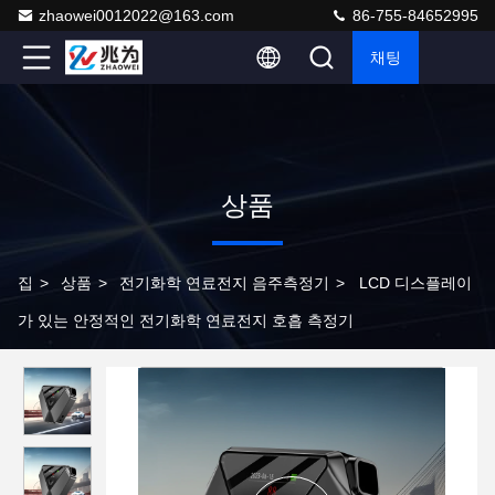
zhaowei0012022@163.com
86-755-84652995
채팅
상품
집
>
상품
>
전기화학 연료전지 음주측정기
>
LCD 디스플레이
가 있는 안정적인 전기화학 연료전지 호흡 측정기