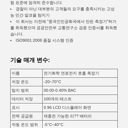
험 표준에 엄격히 준수합니다.
경찰이 아닌 대부분의 고객들의 요구를 충족시키는 고성
능 민간 알코올 탐지기
이 회사는 이전에 "중국인민공화국에서 만든 측정기"허가
를 취득했으며 공공안전부 교통연구소 검증 인증서를 취득했
습니다.
ISO9001:2008 품질 시스템 인증
기술 매개 변수:
이름
전기화학 연료전지 호흡 측정기
저장 온도
-20~70°C
탐지 범위
00.00-0.40% BAC
데이터 저장
100개의 테스트
표시
0.96 LCD 디스플레이 화면
전력 공급원
재충전 가능한 리?? 배터리
작동 온도 범위
-5°C~40°C