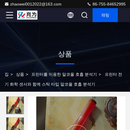
zhaowei0012022@163.com
86-755-84652995
채팅
상품
집
>
상품
>
프린터를 이용한 알코올 호흡 분석기
>
프린터 전
기 화학 센서와 함께 스틱 타입 알코올 호흡 분석기