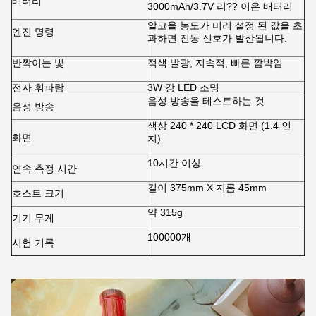
배터리
3000mAh/3.7V 리?? 이온 배터리
알코올 농도가 미리 설정 된 값을 초
엔진 명령
과하면 진동 신호가 발산됩니다.
반짝이는 빛
적색 발광, 지속적, 빠른 깜박임
전자 휘파람
3W 강 LED 조명
음성 방송을 테스트하는 것
음성 방송
색상 240 * 240 LCD 화면 (1.4 인
화면
치)
10시간 이상
연속 측정 시간
길이 375mm X 지름 45mm
호스트 크기
약 315g
기기 무게
100000개
시험 기록