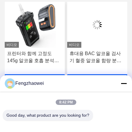
비디오
비디오
프린터와 함께 고정도
휴대용 BAC 알코올 검사
145g 알코올 호흡 분석기
기 혈중 알코올 함량 분석
12cm * 5.7cm * 2.7cm
기
요
최상의 가격을 얻으세요
최상의 가격을 얻으세요
Fengzhaowei
8:42 PM
Good day, what product are you looking for?
Shenzhen Fengzhaowei Technology Co.,Ltd