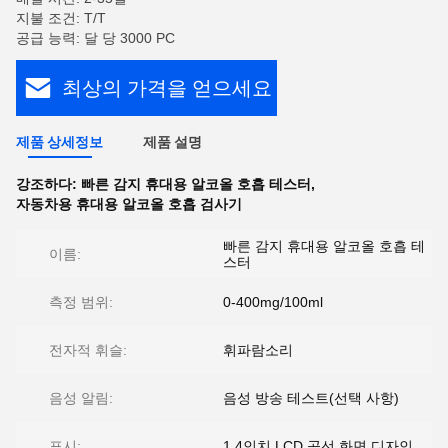
지불 조건: T/T
공급 능력: 달 당 3000 PC
최상의 가격을 얻으세요
제품 상세정보
제품 설명
강조하다:
빠른 감지 휴대용 알코올 호흡 테스터
,
자동차용 휴대용 알코올 호흡 검사기
빠른 감지 휴대용 알코올 호흡 테
이름:
스터
측정 범위:
0-400mg/100ml
전자적 휘슬:
휘파람소리
음성 알림:
음성 방송 테스트(선택 사항)
표시:
1.4인치 LCD 곡선 화면 디자인