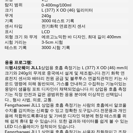
탐지 범위
0-400mg/100ml
크기
L (377) X OD (46) 밀리미터
무게
240g
기록
3000 테스트 기록
센서 타입
전기화학 연료전지 센서
표시
LCD
외형 크기 와 무게
에르고노믹한 바 디자인, 최대 길이 400mm
시험 거리는
3-5cm 시험
테스트 기록
3000 시험 기록
응용 프로그램:
의
펑샤오웨이 JLL1
상업용 호흡 측정기는 L (377) X OD (46) mm의
크기와 240g의 무게로 중국에서 설계 및 제조됩니다.전기 화학 연
료전지 센서와 배터리 전원 공급 및 블루투스 연결직관적인 키는 사
운드 명령에 의해 동반되며, 가스를 안내하고 수집하는 기능이있는
웅덩이 샘플링 포트 디자인이 채택되었습니다.이 상업용 호흡 측정
기는 직장 안전과 같은 광범위한 응용 분야에 이상적인 선택입니
다., 형사 사법, 의료, 교통.
Fengzhaowei JLL1 상업용 호흡 측정기는 사람의 호흡에서 알코올
수치를 감지하는 신뢰할 수 있고 정확한 도구입니다.전문용과 개인
용에 적합하도록휴대성 및 가벼운 디자인 덕분에 현장 테스트를 위
해 쉽게 휴대 할 수 있습니다. 또한 결과와 데이터를 쉽게 볼 수 있는
LED 디스플레이가 장착되어 있습니다.
Fengzhaowei JLL1 상업용 호흡 측정기는 사용자 친화적이고 조작