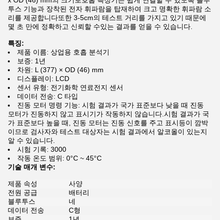
x OD (46) mm의 크기로호흡 측정기는 쉽게 연결할 수 있도록 블루
투스 기능과 장착된 전자 휘파람을 탑재하여 크고 명확한 휘파람 소
리를 제공합니다또한 3-5cm의 테스트 거리를 가지고 있기 때문에
몇 초 만에 정확하고 신뢰할 수있는 결과를 얻을 수 있습니다.
특징:
제품 이름: 상업용 호흡 분석기
보증: 1년
차원: L (377) × OD (46) mm
디스플레이: LCD
센서 유형: 전기화학 연료전지 센서
데이터 전송: C 타입
진동 모터 명령 기능: 시험 결과가 국가 표준보다 낮을 때 진동
모터가 진동하지 않고 표시기가 작동하지 않습니다.시험 결과가 국
가 표준보다 높을 때, 진동 모터는 진동 신호를 주고 표시등이 깜박
이므로 검사자와 테스트 대상자는 시험 결과에서 알코올이 있는지
알 수 있습니다.
시험 기록: 3000
작동 온도 범위: 0°C ~ 45°C
기술 매개 변수:
제품 속성
사양
전원 공급
배터리
블루투스
네
데이터 전송
C형
보증
1년