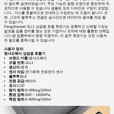
이 쉽도록 설계되었습니다. 주요 기능은 음향 요청으로 동반되며 직
관적으로 사용할 수 있습니다.샘플링 포트 디자인은 구덩이 모양입
니다., 가스를 효율적으로 안내하고 수집하는 데 도움이 됩니다. 또
한, 그것의 블루투스 연결은 실시간으로 데이터와 결과를 전송 할
수 있습니다.
Fengzhaowei JLL1 상업용 호흡 측정기는 정확하고 신뢰할 수있는
알코올 검출 장치를 찾는 모든 기업이나 조직에 대한 훌륭한 선택입
니다.법 집행부에서 병원 직원까지, 이 음주 측정기는 모든 사용자
의 필요를 충족시킬 수 있습니다.
사용자 정의:
펑샤오웨이 상업용 호흡기
브랜드 이름:
펑샤오웨이
모델 번호:
JLL1
원산지:
중국
센서 타입:
전기화학 연료전지 센서
블루투스
네
전원 공급:
배터리
표시:
LCD
탐지 범위:
0-400mg/100ml
환경 압력:
600 ~ 1400hPa
측정 범위:
0-400mg/100ml