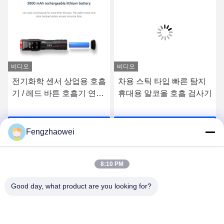
비디오
비디오
전기화학 센서 상업용 호흡
차용 스틱 타입 빠른 탐지
기 / 레드 바튼 호흡기 연료
휴대용 알코올 호흡 검사기
전지 센서
요
최상의 가격을 얻으세요
최상의 가격을 얻으세요
Fengzhaowei
8:10 PM
Good day, what product are you looking for?
Shenzhen Fengzhaowei Technology Co.,Ltd
zhaowei0012022@163.com