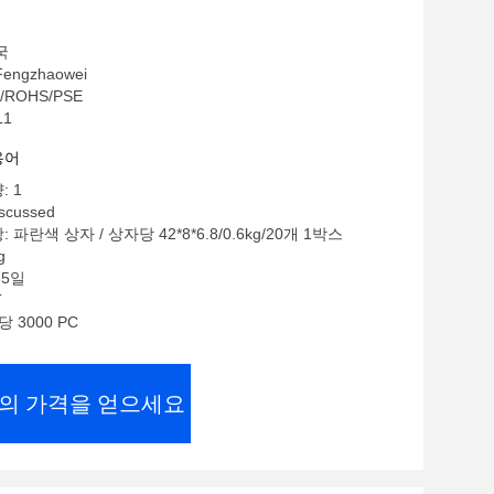
국
ngzhaowei
/ROHS/PSE
L1
용어
: 1
scussed
 파란색 상자 / 상자당 42*8*6.8/0.6kg/20개 1박스
g
35일
T
당 3000 PC
의 가격을 얻으세요