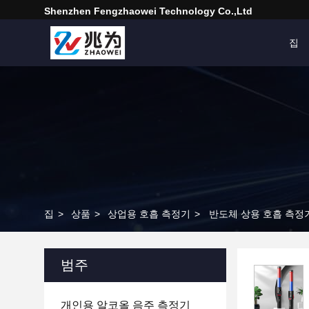
Shenzhen Fengzhaowei Technology Co.,Ltd
집
집
>
상품
>
상업용 호흡 측정기
>
반도체 상용 호흡 측정기
범주
개인용 알코올 음주 측정기