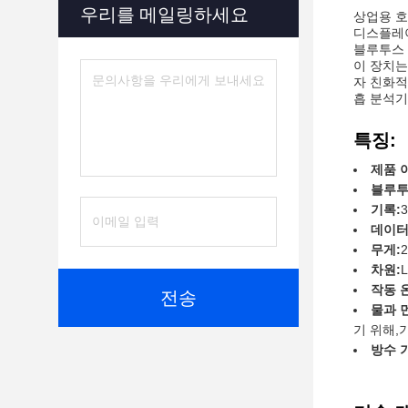
우리를 메일링하세요
상업용 호
디스플레이
블루투스 
이 장치는
자 친화적
흡 분석기
특징:
제품 
블루
기록:
데이터
무게:
2
차원:
L
작동 
전송
물과 
기 위해,
방수 