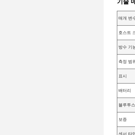
기술 
매개 변
호스트 
방수 기
측정 범
표시
배터리
블루투
보증
센서 타