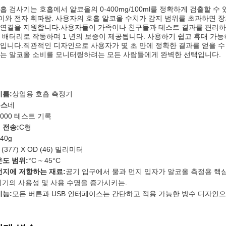
흡 검사기는 호흡에서 알코올의 0-400mg/100ml를 정확하게 검출할 수
와 전자 휘파람. 사용자의 호흡 알코올 수치가 감지 범위를 초과하면 장
연결을 지원합니다.사용자들이 가족이나 친구들과 테스트 결과를 편리하게
 배터리로 작동하며 1 년의 보증이 제공됩니다. 사용하기 쉽고 휴대 가
입니다.직관적인 디자인으로 사용자가 몇 초 만에 정확한 결과를 얻을 수
는 알코올 소비를 모니터링하려는 모든 사람들에게 완벽한 선택입니다.
이름:
상업용 호흡 측정기
투스
네
3000 테스트 기록
 전송:
C형
40g
 (377) X OD (46) 밀리미터
온도 범위:
°C ~ 45°C
먼지에 저항하는 재료:
공기 입구에서 물과 먼지 입자가 알코올 측정용 핵심
기기의 사용성 및 사용 수명을 증가시키는.
기능:
모든 버튼과 USB 인터페이스는 간단하고 적용 가능한 방수 디자인