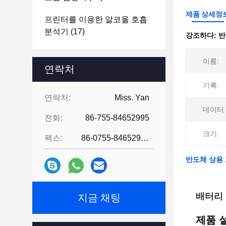
제품 상세정
프린터를 이용한 알코올 호흡
분석기
(17)
강조하다:
반
이름:
연락처
기록:
연락처:
Miss. Yan
데이터 
전화:
86-755-84652995
크기:
팩스:
86-0755-84652995
반도체 상용 
배터리 
지금 채팅
제품 