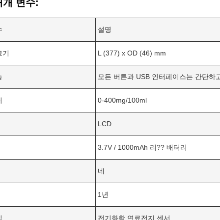
매개 변수:
수
설명
크기
L (377) x OD (46) mm
능
모든 버튼과 USB 인터페이스는 간단하
위
0-400mg/100ml
LCD
3.7V / 1000mAh 리?? 배터리
스
네
1년
입
전기화학 연료전지 센서