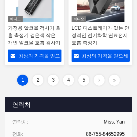
비디오
비디오
가정용 알코올 검사기 호
LCD 디스플레이가 있는 안
흡 측정기 검은색 작은
정적인 전기화학 연료전지
개인 알코올 호흡 검사기
호흡 측정기
최상의 가격을 얻으
최상의 가격을 얻으세
세요
요
1
2
3
4
5
연락처
연락처:
Miss. Yan
전화:
86-755-84652995