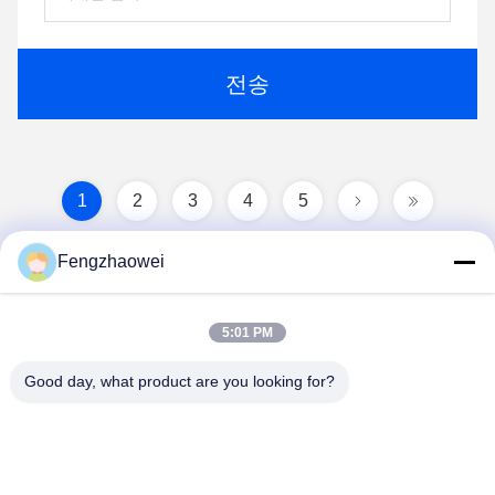
전송
1
2
3
4
5
Fengzhaowei
5:01 PM
Good day, what product are you looking for?
Shenzhen Fengzhaowei Technology Co.,Ltd
zhaowei0012022@163.com