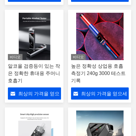
세요
요
비디오
비디오
알코올 검증등이 있는 작
높은 정확성 상업용 호흡
은 정확한 휴대용 주머니
측정기 240g 3000 테스트
호흡기
기록
최상의 가격을 얻으
최상의 가격을 얻으세
세요
요